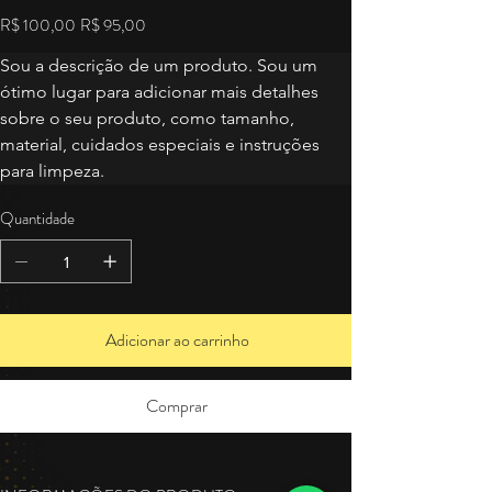
Preço
R$ 100,00
Preço
R$ 95,00
original
promocional
Sou a descrição de um produto. Sou um 
ótimo lugar para adicionar mais detalhes 
sobre o seu produto, como tamanho, 
material, cuidados especiais e instruções 
para limpeza.
Quantidade
Adicionar ao carrinho
Comprar