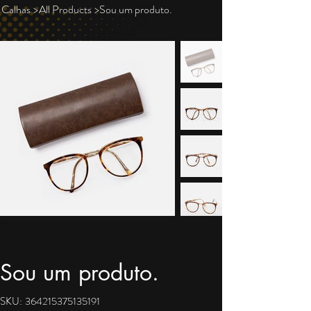
Calhas
>
All Products
>
Sou um produto.
Sou um produto.
SKU
SKU:
364215375135191
364215375135191