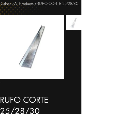
Calhas
>
All Products
>
RUFO CORTE 25/28/30
RUFO CORTE
25/28/30