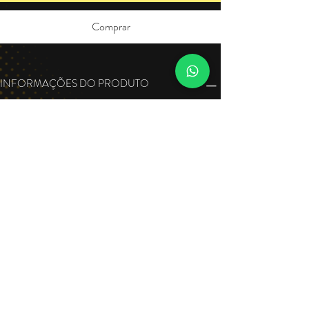
Comprar
INFORMAÇÕES DO PRODUTO
Sou um detalhe do produto. Sou um ótimo 
lugar para adicionar mais detalhes sobre o 
seu produto, como tamanho, material, 
cuidados especiais e instruções para 
limpeza. Este também é um ótimo lugar 
para escrever o que torna seu produto 
especial e como seus clientes podem se 
beneficiar deste item.
POLÍTICA DE RETORNO E REEMBOLSO
INFORMAÇÕES DE ENTREGA