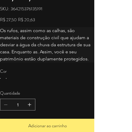
SKU
SKU:
364215376135191
364215376135191
Preço
R$ 27,50
Preço
R$ 20,63
original
promocional
Os rufos, assim como as calhas, são 
materiais de construção civil que ajudam a 
desviar a água da chuva da estrutura de sua 
casa. Enquanto as. Assim, você e seu 
patrimônio estão duplamente protegidos.
Cor
Quantidade
Adicionar ao carrinho